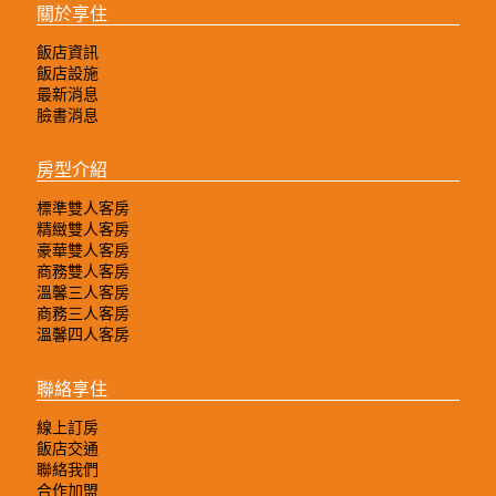
關於享住
飯店資訊
飯店設施
最新消息
臉書消息
房型介紹
標準雙人客房
精緻雙人客房
豪華雙人客房
商務雙人客房
溫馨三人客房
商務三人客房
溫馨四人客房
聯絡享住
線上訂房
飯店交通
聯絡我們
合作加盟